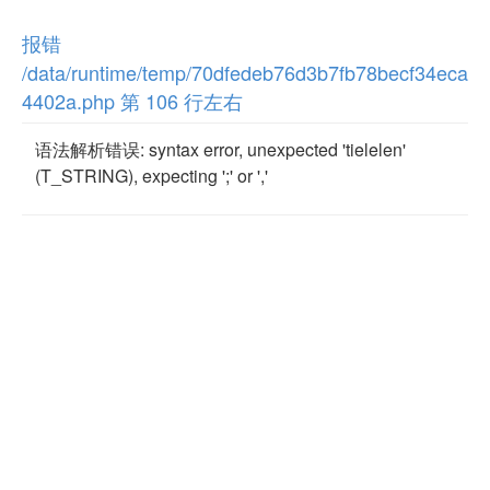
报错
/data/runtime/temp/70dfedeb76d3b7fb78becf34eca
4402a.php 第 106 行左右
语法解析错误: syntax error, unexpected 'tielelen'
(T_STRING), expecting ';' or ','