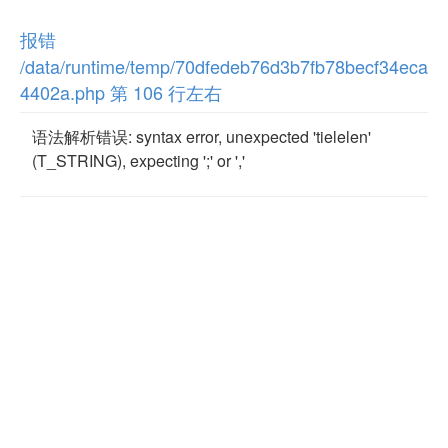
报错
/data/runtime/temp/70dfedeb76d3b7fb78becf34eca
4402a.php 第 106 行左右
语法解析错误: syntax error, unexpected 'tielelen'
(T_STRING), expecting ';' or ','